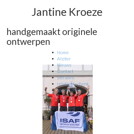
Jantine Kroeze
handgemaakt originele
ontwerpen
Home
Atelier
Nieuws
Contact
sieraden
relatiegeschenk
sporttrofee