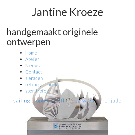
Jantine Kroeze
handgemaakt originele
ontwerpen
Home
Atelier
Nieuws
Contact
sieraden
relatiegeschenk
sporttrofee
sailing trophies
golf
handbal
wielrennen
judo