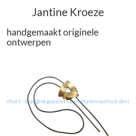
Jantine Kroeze
handgemaakt originele
ontwerpen
ppel
hart - blad
ginkgo
palet van metalen
nautisch design